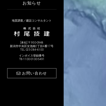
お知らせ
地質調査／建設コンサルタント
[本社] 〒950-0948
新潟市中央区女池南2丁目4番17号
TEL 025-284-6100
インボイス登録番号
T8-1100-0100-5491
お問い合わせ