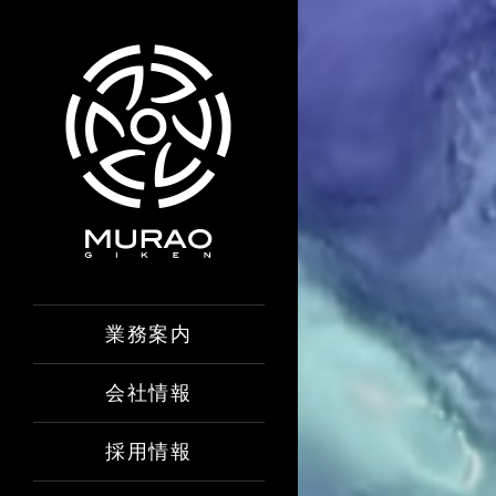
業務案内
会社情報
採用情報