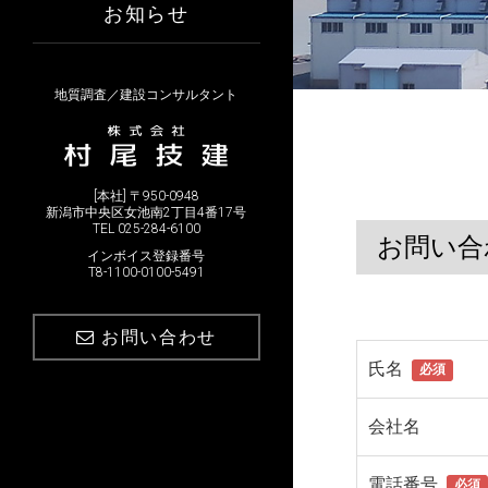
お知らせ
地質調査／建設コンサルタント
[本社] 〒950-0948
新潟市中央区女池南2丁目4番17号
TEL 025-284-6100
お問い合
インボイス登録番号
T8-1100-0100-5491
お問い合わせ
氏名
必須
会社名
電話番号
必須