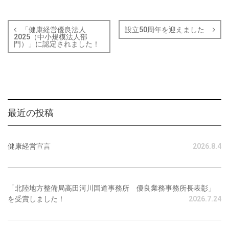
「健康経営優良法人
設立50周年を迎えました
2025（中小規模法人部
門）」に認定されました！
投
稿
ナ
最近の投稿
ビ
ゲ
健康経営宣言
2026.8.4
ー
シ
「北陸地方整備局高田河川国道事務所 優良業務事務所長表彰」
を受賞しました！
2026.7.24
ョ